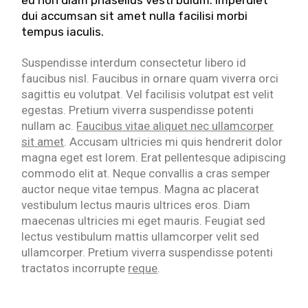
eu non diam phasellus vesti bulum. Imperdiet
dui accumsan sit amet nulla facilisi morbi
tempus iaculis.
Suspendisse interdum consectetur libero id
faucibus nisl. Faucibus in ornare quam viverra orci
sagittis eu volutpat. Vel facilisis volutpat est velit
egestas. Pretium viverra suspendisse potenti
nullam ac.
Faucibus vitae aliquet nec ullamcorper
sit amet
. Accusam ultricies mi quis hendrerit dolor
magna eget est lorem. Erat pellentesque adipiscing
commodo elit at. Neque convallis a cras semper
auctor neque vitae tempus. Magna ac placerat
vestibulum lectus mauris ultrices eros. Diam
maecenas ultricies mi eget mauris. Feugiat sed
lectus vestibulum mattis ullamcorper velit sed
ullamcorper. Pretium viverra suspendisse potenti
tractatos incorrupte
reque
.