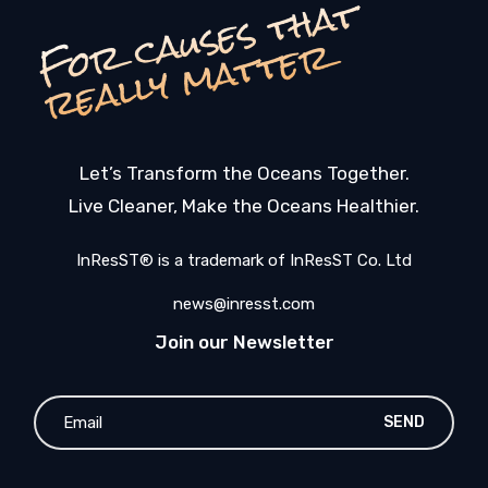
F
o
c
a
u
s
e
s
t
h
a
t
r
e
a
l
l
y
m
a
t
t
e
r
r
Let’s Transform the Oceans Together.
Live Cleaner, Make the Oceans Healthier.
InResST® is a trademark of InResST Co. Ltd
news@inresst.com
Join our Newsletter
SEND