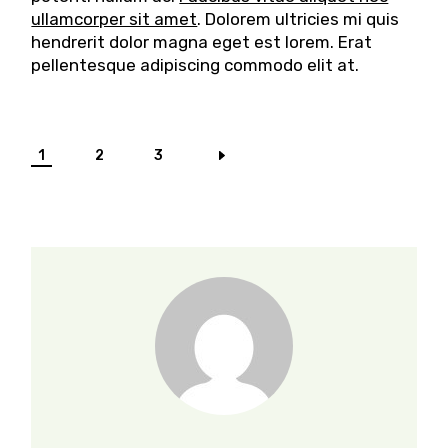
ullamcorper sit amet
. Dolorem ultricies mi quis
hendrerit dolor magna eget est lorem. Erat
pellentesque adipiscing commodo elit at.
Posts
1
2
3
pagination