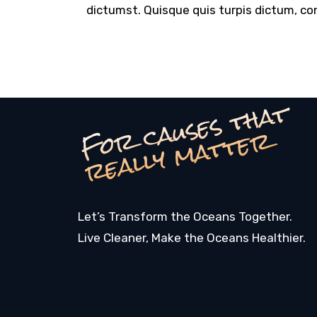
dictumst. Quisque quis turpis dictum, con
F
o
c
a
u
s
e
s
t
h
a
t
r
e
a
l
l
y
m
a
t
t
e
r
r
Let’s Transform the Oceans Together.
Live Cleaner, Make the Oceans Healthier.