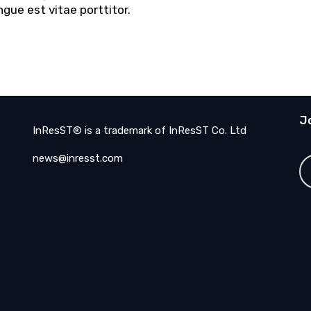
gue est vitae porttitor.
J
InResST® is a trademark of InResST Co. Ltd
news@inresst.com