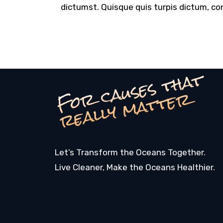
dictumst. Quisque quis turpis dictum, con
F
o
c
a
u
s
e
s
t
h
a
t
r
e
a
l
l
y
m
a
t
t
e
r
r
Let’s Transform the Oceans Together.
Live Cleaner, Make the Oceans Healthier.