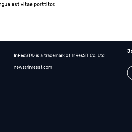
gue est vitae porttitor.
J
InResST® is a trademark of InResST Co. Ltd
news@inresst.com